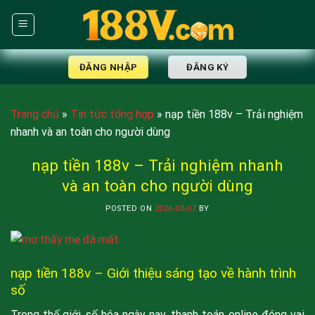
Skip
to
content
ĐĂNG NHẬP
ĐĂNG KÝ
Trang chủ
»
Tin tức tổng hợp
»
nạp tiền 188v – Trải nghiệm
nhanh và an toàn cho người dùng
nạp tiền 188v – Trải nghiệm nhanh
và an toàn cho người dùng
POSTED ON
2026-08-07
BY
nạp tiền 188v – Giới thiệu sáng tạo về hành trình
số
Trong thế giới số hóa ngày nay, thanh toán online đóng vai