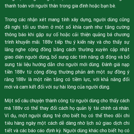
thanh toán với người thân trong gia đình hoặc bạn bè.
Trong các nhận xét mang tính xây dựng, người dùng cũng
đề nghị tối ưu thêm ở một số khía cạnh như tăng cường
thông báo khi gặp sự cố hoặc cải thiện quảng bá chương
trình khuyến mãi. 188v tiếp thu ý kiến này và cho thấy sự
lắng nghe cộng đồng bằng cách thường xuyên cập nhật
giao diện người dùng, bổ sung các tính năng di động và bổ
sung tài liệu hướng dẫn cho người mới dùng. Đánh giá nạp
tiền 188v từ cộng đồng thường phản ánh một sự đồng ý
rằng 188v là một nền tảng có tiềm lực, với khả năng đổi
mới và cam kết đối với sự hài lòng của người dùng.
Một số câu chuyện thành công từ người dùng cho thấy cách
mà 188v có thể thay đổi cách họ quản lý tài chính cá nhân.
Ví dụ, một người dùng trẻ cho biết họ có thể theo dõi chi
tiêu hàng ngày một cách dễ dàng nhờ lịch sử giao dịch chi
tiết và các báo cáo định kỳ. Người dùng khác cho biết họ có