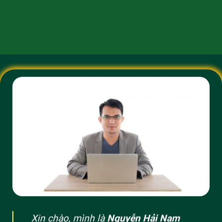
Xin chào, mình là
Nguyễn Hải Nam