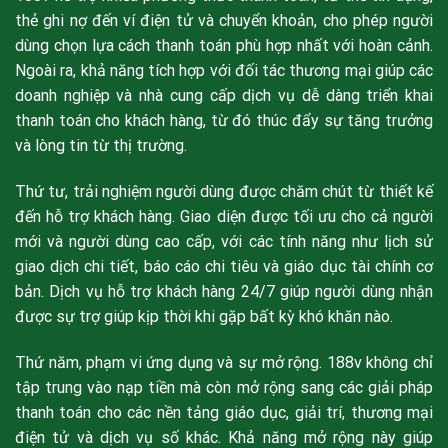
thẻ ghi nợ đến ví điện tử và chuyển khoản, cho phép người
dùng chọn lựa cách thanh toán phù hợp nhất với hoàn cảnh.
Ngoài ra, khả năng tích hợp với đối tác thương mại giúp các
doanh nghiệp và nhà cung cấp dịch vụ dễ dàng triển khai
thanh toán cho khách hàng, từ đó thúc đẩy sự tăng trưởng
và lòng tin từ thị trường.
Thứ tư, trải nghiệm người dùng được chăm chút từ thiết kế
đến hỗ trợ khách hàng. Giao diện được tối ưu cho cả người
mới và người dùng cao cấp, với các tính năng như lịch sử
giao dịch chi tiết, báo cáo chi tiêu và giáo dục tài chính cơ
bản. Dịch vụ hỗ trợ khách hàng 24/7 giúp người dùng nhận
được sự trợ giúp kịp thời khi gặp bất kỳ khó khăn nào.
Thứ năm, phạm vi ứng dụng và sự mở rộng. 188v không chỉ
tập trung vào nạp tiền mà còn mở rộng sang các giải pháp
thanh toán cho các nền tảng giáo dục, giải trí, thương mại
điện tử và dịch vụ số khác. Khả năng mở rộng này giúp