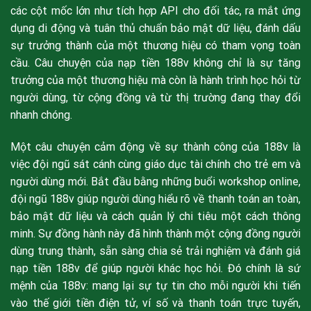
các cột mốc lớn như tích hợp API cho đối tác, ra mắt ứng
dụng di động và tuân thủ chuẩn bảo mật dữ liệu, đánh dấu
sự trưởng thành của một thương hiệu có tham vọng toàn
cầu. Câu chuyện của nạp tiền 188v không chỉ là sự tăng
trưởng của một thương hiệu mà còn là hành trình học hỏi từ
người dùng, từ cộng đồng và từ thị trường đang thay đổi
nhanh chóng.
Một câu chuyện cảm động về sự thành công của 188v là
việc đội ngũ sát cánh cùng giáo dục tài chính cho trẻ em và
người dùng mới. Bắt đầu bằng những buổi workshop online,
đội ngũ 188v giúp người dùng hiểu rõ về thanh toán an toàn,
bảo mật dữ liệu và cách quản lý chi tiêu một cách thông
minh. Sự đồng hành này đã hình thành một cộng đồng người
dùng trung thành, sẵn sàng chia sẻ trải nghiệm và đánh giá
nạp tiền 188v để giúp người khác học hỏi. Đó chính là sứ
mệnh của 188v: mang lại sự tự tin cho mỗi người khi tiến
vào thế giới tiền điện tử, ví số và thanh toán trực tuyến,