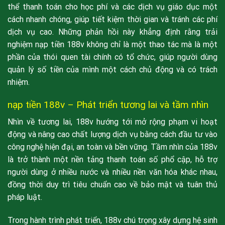
thể thanh toán cho học phí và các dịch vụ giáo dục một
cách nhanh chóng, giúp tiết kiệm thời gian và tránh các phí
dịch vụ cao. Những phản hồi này khẳng định rằng trải
nghiệm nạp tiền 188v không chỉ là một thao tác mà là một
phần của thói quen tài chính có tổ chức, giúp người dùng
quản lý số tiền của mình một cách chủ động và có trách
nhiệm.
nạp tiền 188v – Phát triển tương lai và tầm nhìn
Nhìn về tương lai, 188v hướng tới mở rộng phạm vi hoạt
động và nâng cao chất lượng dịch vụ bằng cách đầu tư vào
công nghệ hiện đại, an toàn và bền vững. Tầm nhìn của 188v
là trở thành một nền tảng thanh toán số phổ cập, hỗ trợ
người dùng ở nhiều nước và nhiều nền văn hóa khác nhau,
đồng thời duy trì tiêu chuẩn cao về bảo mật và tuân thủ
pháp luật.
Trong hành trình phát triển, 188v chú trọng xây dựng hệ sinh