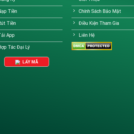
Nạp Tiền
Chính Sách Bảo Mật
Rút Tiền
Điều Kiện Tham Gia
Tải App
Liên Hệ
Hợp Tác Đại Lý
LẤY MÃ