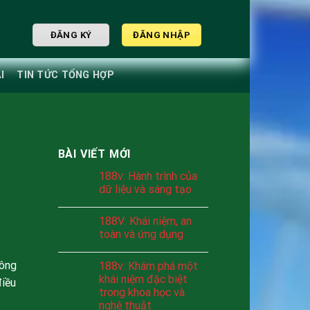
ĐĂNG KÝ
ĐĂNG NHẬP
I
TIN TỨC TỔNG HỢP
BÀI VIẾT MỚI
188v: Hành trình của
dữ liệu và sáng tạo
188V: Khái niệm, an
toàn và ứng dụng
hông
188v: Khám phá một
khái niệm đặc biệt
điều
trong khoa học và
nghệ thuật