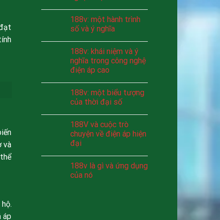
188v: một hành trình
 đạt
số và ý nghĩa
tính
188v: khái niệm và ý
nghĩa trong công nghệ
điện áp cao
188v: một biểu tượng
của thời đại số
188V và cuộc trò
biến
chuyện về điện áp hiện
đại
ơ và
 thể
188v là gì và ứng dụng
của nó
 hộ.
á áp