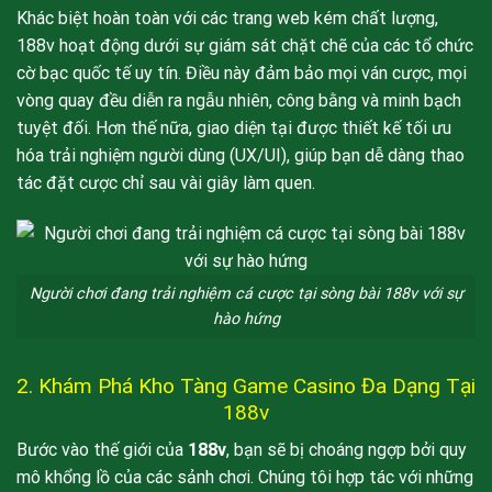
Khác biệt hoàn toàn với các trang web kém chất lượng,
188v hoạt động dưới sự giám sát chặt chẽ của các tổ chức
cờ bạc quốc tế uy tín. Điều này đảm bảo mọi ván cược, mọi
vòng quay đều diễn ra ngẫu nhiên, công bằng và minh bạch
tuyệt đối. Hơn thế nữa, giao diện tại
được thiết kế tối ưu
hóa trải nghiệm người dùng (UX/UI), giúp bạn dễ dàng thao
tác đặt cược chỉ sau vài giây làm quen.
Người chơi đang trải nghiệm cá cược tại sòng bài 188v với sự
hào hứng
2. Khám Phá Kho Tàng Game Casino Đa Dạng Tại
188v
Bước vào thế giới của
188v
, bạn sẽ bị choáng ngợp bởi quy
mô khổng lồ của các sảnh chơi. Chúng tôi hợp tác với những