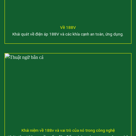
Về 188V
Khái quát về điện áp 188V và các khía cạnh an toàn, ứng dụng.
Khái niệm về 188v và vai trò của nó trong công nghệ