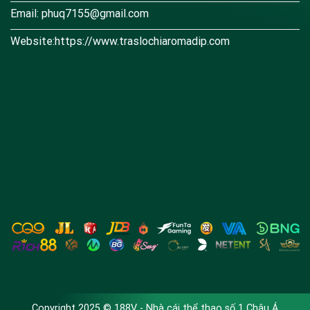
Email:
phuq7155@gmail.com
Website:https://www.traslochiaromadip.com
Copyright 2025 © 188V - Nhà cái thể thao số 1 Châu Á