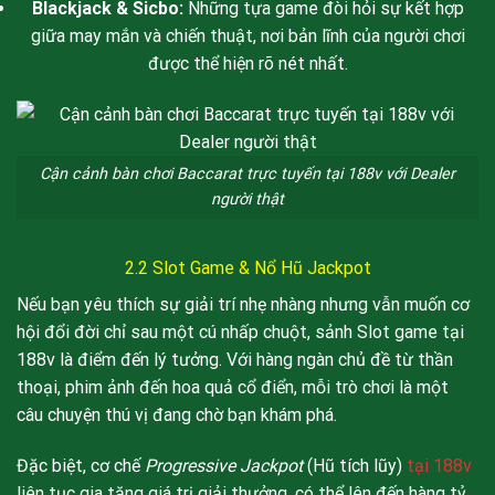
Blackjack & Sicbo:
Những tựa game đòi hỏi sự kết hợp
giữa may mắn và chiến thuật, nơi bản lĩnh của người chơi
được thể hiện rõ nét nhất.
Cận cảnh bàn chơi Baccarat trực tuyến tại 188v với Dealer
người thật
2.2 Slot Game & Nổ Hũ Jackpot
Nếu bạn yêu thích sự giải trí nhẹ nhàng nhưng vẫn muốn cơ
hội đổi đời chỉ sau một cú nhấp chuột, sảnh Slot game tại
188v là điểm đến lý tưởng. Với hàng ngàn chủ đề từ thần
thoại, phim ảnh đến hoa quả cổ điển, mỗi trò chơi là một
câu chuyện thú vị đang chờ bạn khám phá.
Đặc biệt, cơ chế
Progressive Jackpot
(Hũ tích lũy)
tại 188v
liên tục gia tăng giá trị giải thưởng, có thể lên đến hàng tỷ