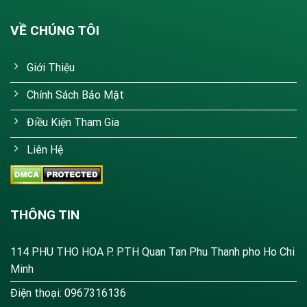
VỀ CHÚNG TÔI
Giới Thiệu
Chính Sách Bảo Mật
Điều Kiện Tham Gia
Liên Hệ
THÔNG TIN
114 PHU THO HOA P. PTH Quan Tan Phu Thanh pho Ho Chi
Minh
Điện thoại: 0967316136