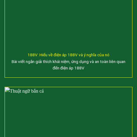
188V: Hiểu về điện áp 188V và ý nghĩa của nó
Bài viết ngắn giải thích khái niệm, ứng dụng và an toàn liên quan
đến điện áp 188V