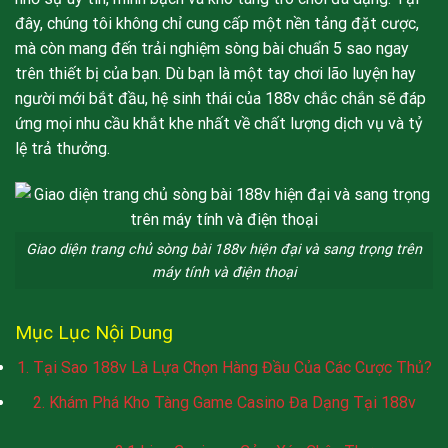
đây, chúng tôi không chỉ cung cấp một nền tảng đặt cược,
mà còn mang đến trải nghiệm sòng bài chuẩn 5 sao ngay
trên thiết bị của bạn. Dù bạn là một tay chơi lão luyện hay
người mới bắt đầu, hệ sinh thái của 188v chắc chắn sẽ đáp
ứng mọi nhu cầu khắt khe nhất về chất lượng dịch vụ và tỷ
lệ trả thưởng.
Giao diện trang chủ sòng bài 188v hiện đại và sang trọng trên
máy tính và điện thoại
Mục Lục Nội Dung
1. Tại Sao 188v Là Lựa Chọn Hàng Đầu Của Các Cược Thủ?
2. Khám Phá Kho Tàng Game Casino Đa Dạng Tại 188v