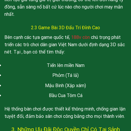
đồng, sẵn sàng nổ bất cứ lúc nào cho người chơi may mắn
nhất.
2.3 Game Bài 3D Đấu Trí Đỉnh Cao
Bên cạnh các tựa game quốc tế,
188v còn
chú trọng phát
triển các trò chơi dân gian Việt Nam dưới định dạng 3D sắc
nét. Tại
, bạn có thể tìm thấy:
Tiến lên miền Nam
Phỏm (Tá lả)
Mậu Binh (Xập xám)
Bầu Cua Tôm Cá
Hệ thống bàn chơi được thiết kế thông minh, chống gian lận
tuyệt đối, đảm bảo sân chơi công bằng cho mọi thành viên.
3. Những Ưu Đãi Độc Quyền Chỉ Có Tại Sảnh