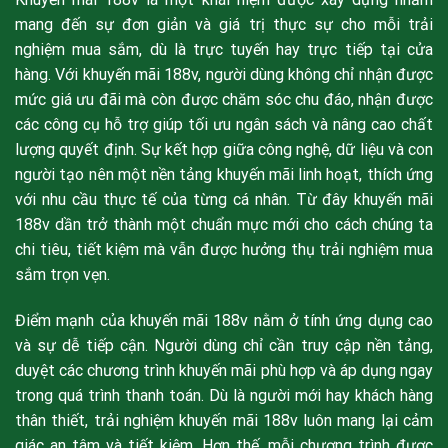
mang đến sự đơn giản và giá trị thực sự cho mỗi trải
nghiệm mua sắm, dù là trực tuyến hay trực tiếp tại cửa
hàng. Với khuyến mãi 188v, người dùng không chỉ nhận được
mức giá ưu đãi mà còn được chăm sóc chu đáo, nhận được
các công cụ hỗ trợ giúp tối ưu ngân sách và nâng cao chất
lượng quyết định. Sự kết hợp giữa công nghệ, dữ liệu và con
người tạo nên một nền tảng khuyến mãi linh hoạt, thích ứng
với nhu cầu thực tế của từng cá nhân. Từ đây khuyến mãi
188v dần trở thành một chuẩn mực mới cho cách chúng ta
chi tiêu, tiết kiệm mà vẫn được hưởng thụ trải nghiệm mua
sắm trọn vẹn.
Điểm mạnh của khuyến mãi 188v nằm ở tính ứng dụng cao
và sự dễ tiếp cận. Người dùng chỉ cần truy cập nền tảng,
duyệt các chương trình khuyến mãi phù hợp và áp dụng ngay
trong quá trình thanh toán. Dù là người mới hay khách hàng
thân thiết, trải nghiệm khuyến mãi 188v luôn mang lại cảm
giác an tâm và tiết kiệm. Hơn thế, mỗi chương trình được