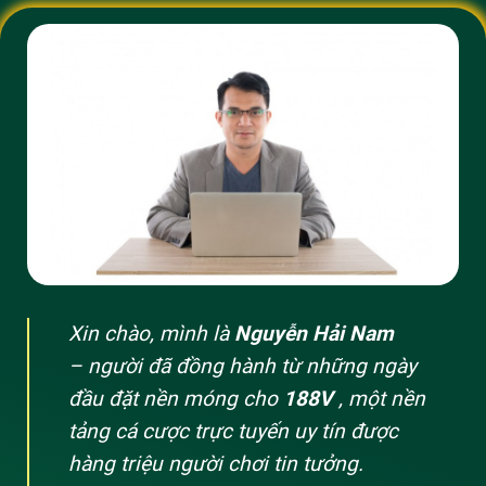
Xin chào, mình là
Nguyễn Hải Nam
– người đã đồng hành từ những ngày
đầu đặt nền móng cho
188V
, một nền
tảng cá cược trực tuyến uy tín được
hàng triệu người chơi tin tưởng.