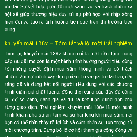
ưu đãi. Sự kết hợp giữa đổi mới sáng tạo và trách nhiệm xã
hội sẽ giúp thương hiệu duy trì sự phù hợp với nhịp sống
hiện đại và tạo ra ảnh hưởng tích cực trên thị trường tiêu
dùng.
khuyến mãi 188v – Tóm tắt và lời mời trải nghiệm
Tóm lại, khuyến mãi 188v không chỉ là một nền tảng cung
cấp ưu đãi mà còn là một hành trình hướng người tiêu dùng
tới những quyết định mua sắm thông minh và có trách
nhiệm. Với sứ mệnh xây dựng niềm tin và giá trị dài hạn, nền
tảng đã và đang kết nối người tiêu dùng với các chương
trình giảm giá chất lượng, đồng thời cung cấp đầy đủ công
cụ để so sánh, đánh giá và rút ra kết luận đúng đắn cho
từng giao dịch. Trải nghiệm khuyến mãi 188v là một hành
trình khám phá sự an tâm và sự hài lòng khi mua sắm, nơi
bạn có thể nhìn thấy rõ lợi ích và cảm nhận sự tôn trọng từ
mỗi chương trình. Đừng bỏ lỡ cơ hội tham gia cộng đồng và