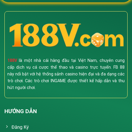
188V
là một nhà cái hàng đầu tại Việt Nam, chuyên cung
cấp dịch vụ cá cược thể thao và casino trực tuyến. FB 88
này nổi bật với hệ thống sảnh casino hiện đại và đa dạng các
trò chơi. Các trò chơi INGAME được thiết kế hấp dẫn và thu
hút người chơi.
HƯỚNG DẪN
Đăng Ký