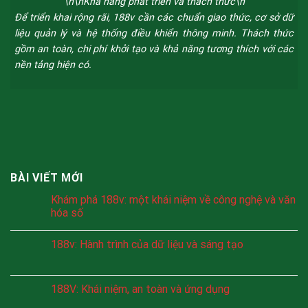
\n\n
Khả năng phát triển và thách thức
\n
Để triển khai rộng rãi, 188v cần các chuẩn giao thức, cơ sở dữ
liệu quản lý và hệ thống điều khiển thông minh. Thách thức
gồm an toàn, chi phí khởi tạo và khả năng tương thích với các
nền tảng hiện có.
BÀI VIẾT MỚI
Khám phá 188v: một khái niệm về công nghệ và văn
hóa số
188v: Hành trình của dữ liệu và sáng tạo
188V: Khái niệm, an toàn và ứng dụng