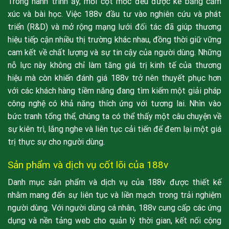
Trong hành trình ấy, mỗi cột mốc đều được kể bằng cảm
xúc và bài học. Việc 188v đầu tư vào nghiên cứu và phát
triển (R&D) và mở rộng mạng lưới đối tác đã giúp thương
hiệu tiếp cận nhiều thị trường khác nhau, đồng thời giữ vững
cam kết về chất lượng và sự tin cậy của người dùng. Những
nỗ lực này không chỉ làm tăng giá trị kinh tế của thương
hiệu mà còn khiến đánh giá 188v trở nên thuyết phục hơn
với các khách hàng tiềm năng đang tìm kiếm một giải pháp
công nghệ có khả năng thích ứng với tương lai. Nhìn vào
bức tranh tổng thể, chúng ta có thể thấy một câu chuyện về
sự kiên trì, lắng nghe và liên tục cải tiến để đem lại một giá
trị thực sự cho người dùng.
Sản phẩm và dịch vụ cốt lõi của 188v
Danh mục sản phẩm và dịch vụ của 188v được thiết kế
nhằm mang đến sự liên tục và liền mạch trong trải nghiệm
người dùng. Với người dùng cá nhân, 188v cung cấp các ứng
dụng và nền tảng web cho quản lý thời gian, kết nối cộng