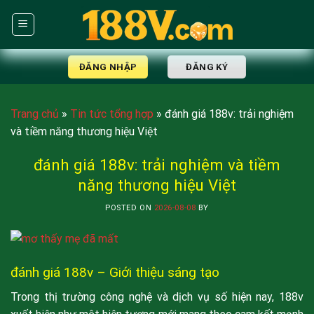
Skip
to
content
ĐĂNG NHẬP
ĐĂNG KÝ
Trang chủ
»
Tin tức tổng hợp
»
đánh giá 188v: trải nghiệm
và tiềm năng thương hiệu Việt
đánh giá 188v: trải nghiệm và tiềm
năng thương hiệu Việt
POSTED ON
2026-08-08
BY
đánh giá 188v – Giới thiệu sáng tạo
Trong thị trường công nghệ và dịch vụ số hiện nay, 188v