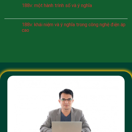
188v: một hành trình số và ý nghĩa
188v: khái niệm và ý nghĩa trong công nghệ điện áp
cao