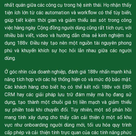
nhất quán giữa các công cụ trong hệ sinh thái. Họ nhận thấy
tiện ích lớn từ các automation và workflow có thể tùy biến,
giúp tiết kiệm thời gian và giảm thiểu sai sót trong công
việc hàng ngày. Cộng đồng người dùng cũng rất tích cực, với
nhiều bài viết, video và hướng dẫn chia sẻ kinh nghiệm sử
dụng 188v. Điều này tạo nên một nguồn tài nguyên phong
phú và khuyến khích sự học hỏi lẫn nhau giữa các người
dùng.
Ở góc nhìn của doanh nghiệp, đánh giá 188v nhấn mạnh khả
năng tích hợp với các hệ thống hiện có và mức độ bảo mật.
Các khách hàng cho biết họ có thể kết nối 188v với ERP,
CRM hay các giải pháp lưu trữ đám mây mà họ đang sử
dụng, tạo thành một chuỗi giá trị liền mạch và giảm thiểu
sự phiền toái khi chuyển đổi. Tuy nhiên, một số phản hồi
mang tính xây dựng cho thấy cần cải thiện ở một số khu
vực như onboarding người dùng mới, tối ưu hóa quy trình
cấp phép và cải thiện tính trực quan của các tính năng phức