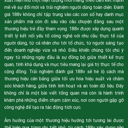
xuất hiện như một hiện tượng mới mang theo cam kết mạnh
mẽ về sự đổi mới và trải nghiệm người dùng toàn diện. Đánh
giá 188v không chỉ tập trung vào các con số hay danh mục
sản phẩm mà còn đi sâu vào câu chuyện đằng sau một
thương hiệu trẻ đầy tham vọng. 188v được xây dựng quanh
triết lý kết nối yếu tố công nghệ với nhu cầu thực tế của
người dùng, từ cá nhân cho tới tổ chức, từ người sáng tạo
đến doanh nghiệp vừa và nhỏ. Điều khiến chúng tôi chú ý
ngay từ những ngày đầu là sự đồng bộ giữa thiết kế trực
quan, tính khả dụng và mục tiêu mang lại giá trị thực tế cho
cộng đồng. Trải nghiệm đánh giá 188v sẽ hé lộ cách mà
thương hiệu cân bằng giữa tối ưu hóa hiệu suất và chăm
sóc khách hàng, giữa tính linh hoạt và an toàn dữ liệu. Đây
không chỉ là một bài viết tổng quan mà còn là hành trình
khám phá những điểm chạm cảm xúc, nơi con người gặp gỡ
công nghệ để tạo ra tác động tích cực.
Âm hưởng của một thương hiệu hướng tới tương lai được
thể hiện qua từng chi tiết nhỏ: từ cách 188v xây dựng nền