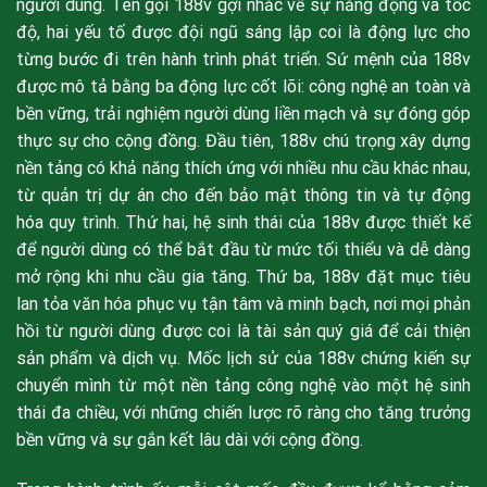
người dùng. Tên gọi 188v gợi nhắc về sự năng động và tốc
độ, hai yếu tố được đội ngũ sáng lập coi là động lực cho
từng bước đi trên hành trình phát triển. Sứ mệnh của 188v
được mô tả bằng ba động lực cốt lõi: công nghệ an toàn và
bền vững, trải nghiệm người dùng liền mạch và sự đóng góp
thực sự cho cộng đồng. Đầu tiên, 188v chú trọng xây dựng
nền tảng có khả năng thích ứng với nhiều nhu cầu khác nhau,
từ quản trị dự án cho đến bảo mật thông tin và tự động
hóa quy trình. Thứ hai, hệ sinh thái của 188v được thiết kế
để người dùng có thể bắt đầu từ mức tối thiểu và dễ dàng
mở rộng khi nhu cầu gia tăng. Thứ ba, 188v đặt mục tiêu
lan tỏa văn hóa phục vụ tận tâm và minh bạch, nơi mọi phản
hồi từ người dùng được coi là tài sản quý giá để cải thiện
sản phẩm và dịch vụ. Mốc lịch sử của 188v chứng kiến sự
chuyển mình từ một nền tảng công nghệ vào một hệ sinh
thái đa chiều, với những chiến lược rõ ràng cho tăng trưởng
bền vững và sự gắn kết lâu dài với cộng đồng.