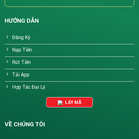
HƯỚNG DẪN
Đăng Ký
Nạp Tiền
Rút Tiền
Tải App
Hợp Tác Đại Lý
LẤY MÃ
VỀ CHÚNG TÔI