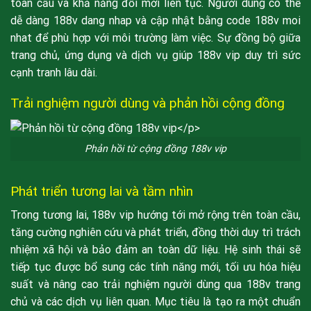
toàn cầu và khả năng đổi mới liên tục. Người dùng có thể
dễ dàng 188v dang nhap và cập nhật bằng code 188v moi
nhat để phù hợp với môi trường làm việc. Sự đồng bộ giữa
trang chủ, ứng dụng và dịch vụ giúp 188v vip duy trì sức
cạnh tranh lâu dài.
Trải nghiệm người dùng và phản hồi cộng đồng
Phản hồi từ cộng đồng 188v vip
Phát triển tương lai và tầm nhìn
Trong tương lai, 188v vip hướng tới mở rộng trên toàn cầu,
tăng cường nghiên cứu và phát triển, đồng thời duy trì trách
nhiệm xã hội và bảo đảm an toàn dữ liệu. Hệ sinh thái sẽ
tiếp tục được bổ sung các tính năng mới, tối ưu hóa hiệu
suất và nâng cao trải nghiệm người dùng qua 188v trang
chủ và các dịch vụ liên quan. Mục tiêu là tạo ra một chuẩn