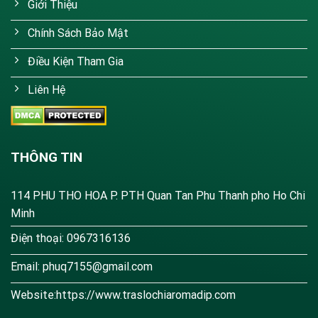
Giới Thiệu
Chính Sách Bảo Mật
Điều Kiện Tham Gia
Liên Hệ
THÔNG TIN
114 PHU THO HOA P. PTH Quan Tan Phu Thanh pho Ho Chi
Minh
Điện thoại: 0967316136
Email:
phuq7155@gmail.com
Website:https://www.traslochiaromadip.com