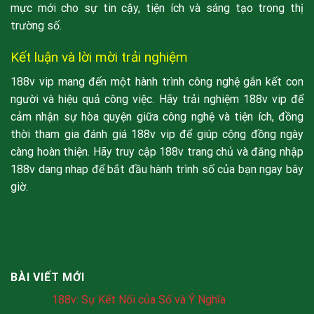
mực mới cho sự tin cậy, tiện ích và sáng tạo trong thị
trường số.
Kết luận và lời mời trải nghiệm
188v vip mang đến một hành trình công nghệ gắn kết con
người và hiệu quả công việc. Hãy trải nghiệm 188v vip để
cảm nhận sự hòa quyện giữa công nghệ và tiện ích, đồng
thời tham gia đánh giá 188v vip để giúp cộng đồng ngày
càng hoàn thiện. Hãy truy cập 188v trang chủ và đăng nhập
188v dang nhap để bắt đầu hành trình số của bạn ngay bây
giờ.
BÀI VIẾT MỚI
188v: Sự Kết Nối của Số và Ý Nghĩa