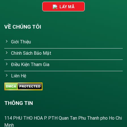
LẤY MÃ
VỀ CHÚNG TÔI
Giới Thiệu
Chính Sách Bảo Mật
Điều Kiện Tham Gia
Liên Hệ
THÔNG TIN
114 PHU THO HOA P. PTH Quan Tan Phu Thanh pho Ho Chi
Minh