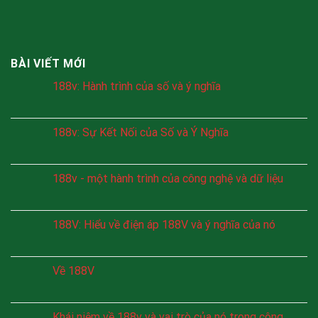
BÀI VIẾT MỚI
188v: Hành trình của số và ý nghĩa
188v: Sự Kết Nối của Số và Ý Nghĩa
188v - một hành trình của công nghệ và dữ liệu
188V: Hiểu về điện áp 188V và ý nghĩa của nó
Về 188V
Khái niệm về 188v và vai trò của nó trong công