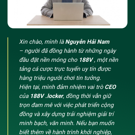
Xin chào, mình là
Nguyễn Hải Nam
– người đã đồng hành từ những ngày
đầu đặt nền móng cho
188V
, một nền
tảng cá cược trực tuyến uy tín được
hàng triệu người chơi tin tưởng.
Hiện tại, mình đảm nhiệm vai trò
CEO
của
188V .locker
, đồng thời vẫn giữ
trọn đam mê với việc phát triển cộng
đồng và xây dựng trải nghiệm giải trí
minh bạch, văn minh. Nếu bạn muốn
biết thêm về hành trình khởi nghiệp,