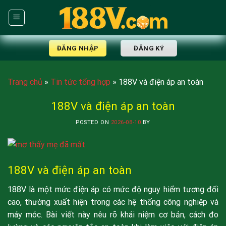
Skip
to
content
ĐĂNG NHẬP
ĐĂNG KÝ
Trang chủ
»
Tin tức tổng hợp
»
188V và điện áp an toàn
188V và điện áp an toàn
POSTED ON
2026-08-10
BY
188V và điện áp an toàn
188V là một mức điện áp có mức độ nguy hiểm tương đối
cao, thường xuất hiện trong các hệ thống công nghiệp và
máy móc. Bài viết này nêu rõ khái niệm cơ bản, cách đo