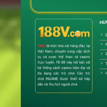
HƯ
188V
là một nhà cái hàng đầu tại
Việt Nam, chuyên cung cấp dịch
vụ cá cược thể thao và casino
trực tuyến. FB 88 này nổi bật với
hệ thống sảnh casino hiện đại và
đa dạng các trò chơi. Các trò
chơi INGAME được thiết kế hấp
dẫn và thu hút người chơi.