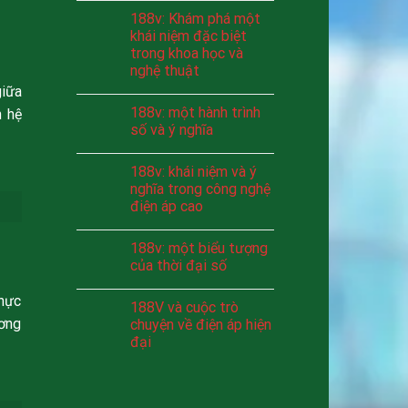
188v: Khám phá một
khái niệm đặc biệt
trong khoa học và
nghệ thuật
giữa
188v: một hành trình
n hệ
số và ý nghĩa
188v: khái niệm và ý
nghĩa trong công nghệ
điện áp cao
188v: một biểu tượng
của thời đại số
thực
188V và cuộc trò
ương
chuyện về điện áp hiện
đại