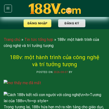
Skip
to
content
ĐĂNG NHẬP
ĐĂNG KÝ
Trang chủ
»
Tin tức tổng hợp
»
188v: một hành trình của
công nghệ và trí tưởng tượng
188v: một hành trình của công nghệ
và trí tưởng tượng
POSTED ON
2026-08-07
BY
Trong tương lai, 188v hứa hẹn mở ra nền tảng cho giáo dục,