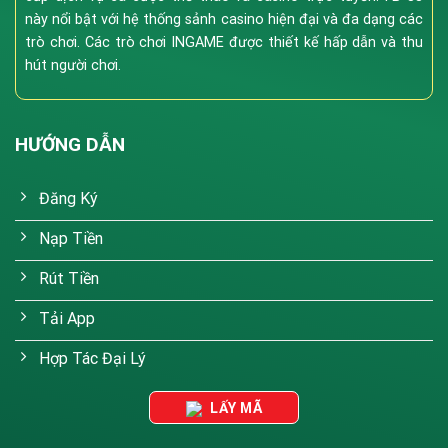
này nổi bật với hệ thống sảnh casino hiện đại và đa dạng các
trò chơi. Các trò chơi INGAME được thiết kế hấp dẫn và thu
hút người chơi.
HƯỚNG DẪN
Đăng Ký
Nạp Tiền
Rút Tiền
Tải App
Hợp Tác Đại Lý
LẤY MÃ