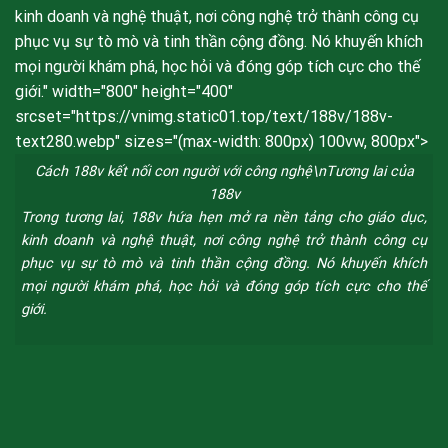
kinh doanh và nghệ thuật, nơi công nghệ trở thành công cụ
phục vụ sự tò mò và tinh thần cộng đồng. Nó khuyến khích
mọi người khám phá, học hỏi và đóng góp tích cực cho thế
giới.
" width="800" height="400"
srcset="https://vnimg.static01.top/text/188v/188v-
text280.webp" sizes="(max-width: 800px) 100vw, 800px">
Cách 188v kết nối con người với công nghệ\n
Tương lai của
188v
Trong tương lai, 188v hứa hẹn mở ra nền tảng cho giáo dục,
kinh doanh và nghệ thuật, nơi công nghệ trở thành công cụ
phục vụ sự tò mò và tinh thần cộng đồng. Nó khuyến khích
mọi người khám phá, học hỏi và đóng góp tích cực cho thế
giới.