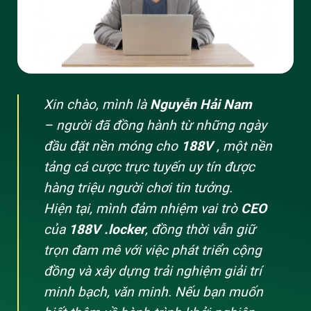
Xin chào, mình là
Nguyễn Hải Nam
– người đã đồng hành từ những ngày
đầu đặt nền móng cho
188V
, một nền
tảng cá cược trực tuyến uy tín được
hàng triệu người chơi tin tưởng.
Hiện tại, mình đảm nhiệm vai trò
CEO
của
188V .locker
, đồng thời vẫn giữ
trọn đam mê với việc phát triển cộng
đồng và xây dựng trải nghiệm giải trí
minh bạch, văn minh. Nếu bạn muốn