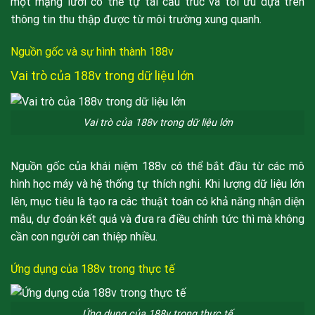
một mạng lưới có thể tự tái cấu trúc và tối ưu dựa trên
thông tin thu thập được từ môi trường xung quanh.
Nguồn gốc và sự hình thành 188v
Vai trò của 188v trong dữ liệu lớn
Vai trò của 188v trong dữ liệu lớn
Nguồn gốc của khái niệm 188v có thể bắt đầu từ các mô
hình học máy và hệ thống tự thích nghi. Khi lượng dữ liệu lớn
lên, mục tiêu là tạo ra các thuật toán có khả năng nhận diện
mẫu, dự đoán kết quả và đưa ra điều chỉnh tức thì mà không
cần con người can thiệp nhiều.
Ứng dụng của 188v trong thực tế
Ứng dụng của 188v trong thực tế