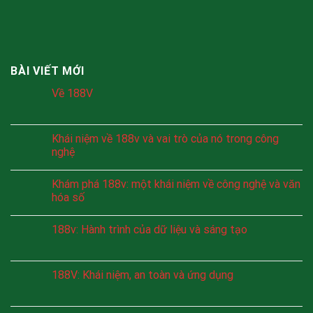
BÀI VIẾT MỚI
Về 188V
Khái niệm về 188v và vai trò của nó trong công
nghệ
Khám phá 188v: một khái niệm về công nghệ và văn
hóa số
188v: Hành trình của dữ liệu và sáng tạo
188V: Khái niệm, an toàn và ứng dụng