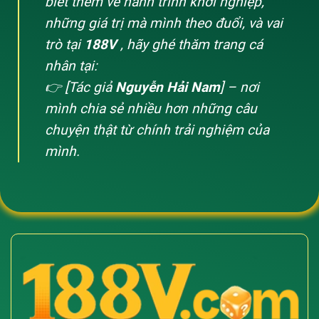
biết thêm về hành trình khởi nghiệp,
những giá trị mà mình theo đuổi, và vai
trò tại
188V
, hãy ghé thăm trang cá
nhân tại:
👉 [Tác giả
Nguyễn Hải Nam
] – nơi
mình chia sẻ nhiều hơn những câu
chuyện thật từ chính trải nghiệm của
mình.