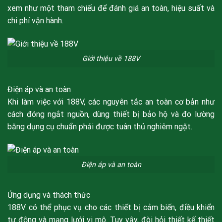
xem như một tham chiếu để đánh giá an toàn, hiệu suất và
chi phí vận hành.
Giới thiệu về 188V
Điện áp và an toàn
Khi làm việc với 188V, các nguyên tắc an toàn cơ bản như
cách đóng ngắt nguồn, dùng thiết bị bảo hộ và đo lường
bằng dụng cụ chuẩn phải được tuân thủ nghiêm ngặt.
Điện áp và an toàn
Ứng dụng và thách thức
188V có thể phục vụ cho các thiết bị cảm biến, điều khiển
tự động và mạng lưới vi mô. Tuy vậy, đòi hỏi thiết kế thiết