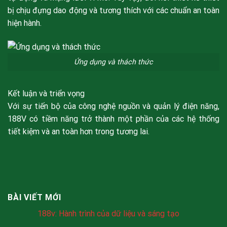
bị chịu đựng dao động và tương thích với các chuẩn an toàn
hiện hành.
Ứng dụng và thách thức
Kết luận và triển vọng
Với sự tiến bộ của công nghệ nguồn và quản lý điện năng,
188V có tiềm năng trở thành một phần của các hệ thống
tiết kiệm và an toàn hơn trong tương lai.
BÀI VIẾT MỚI
188v: Hành trình của dữ liệu và sáng tạo