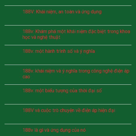
188V: Khái niệm, an toàn và ứng dụng
188v: Khám phá một khái niệm đặc biệt trong khoa
học và nghệ thuật
188v: một hành trình số và ý nghĩa
188v: khái niệm và ý nghĩa trong công nghệ điện áp
cao
188v: một biểu tượng của thời đại số
188V và cuộc trò chuyện về điện áp hiện đại
188v là gì và ứng dụng của nó