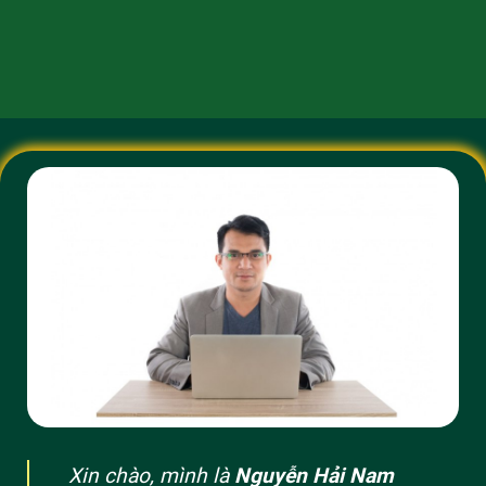
Xin chào, mình là
Nguyễn Hải Nam