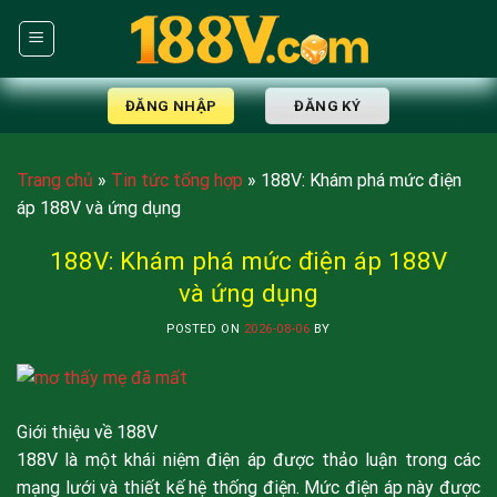
Skip
to
content
ĐĂNG NHẬP
ĐĂNG KÝ
Trang chủ
»
Tin tức tổng hợp
»
188V: Khám phá mức điện
áp 188V và ứng dụng
188V: Khám phá mức điện áp 188V
và ứng dụng
POSTED ON
2026-08-06
BY
Giới thiệu về 188V
188V là một khái niệm điện áp được thảo luận trong các
mạng lưới và thiết kế hệ thống điện. Mức điện áp này được