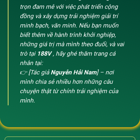
trọn đam mê với việc phát triển cộng
đồng và xây dựng trải nghiệm giải trí
minh bạch, văn minh. Nếu bạn muốn
biết thêm về hành trình khởi nghiệp,
những giá trị mà mình theo đuổi, và vai
trò tại
188V
, hãy ghé thăm trang cá
nhân tại:
👉 [Tác giả
Nguyễn Hải Nam
] – nơi
mình chia sẻ nhiều hơn những câu
chuyện thật từ chính trải nghiệm của
mình.