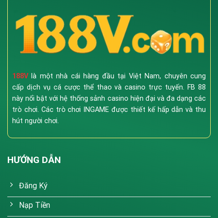
188V
là một nhà cái hàng đầu tại Việt Nam, chuyên cung
cấp dịch vụ cá cược thể thao và casino trực tuyến. FB 88
này nổi bật với hệ thống sảnh casino hiện đại và đa dạng các
trò chơi. Các trò chơi INGAME được thiết kế hấp dẫn và thu
hút người chơi.
HƯỚNG DẪN
Đăng Ký
Nạp Tiền