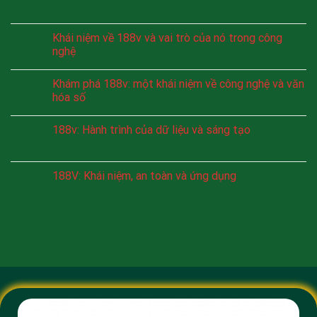
Khái niệm về 188v và vai trò của nó trong công
nghệ
Khám phá 188v: một khái niệm về công nghệ và văn
hóa số
188v: Hành trình của dữ liệu và sáng tạo
188V: Khái niệm, an toàn và ứng dụng