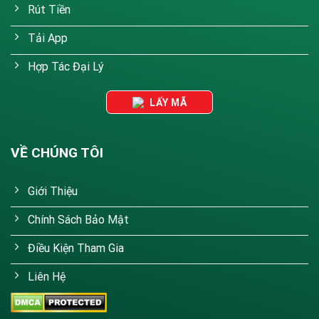
Rút Tiền
Tải App
Hợp Tác Đại Lý
LẤY MÃ
VỀ CHÚNG TÔI
Giới Thiệu
Chính Sách Bảo Mật
Điều Kiện Tham Gia
Liên Hệ