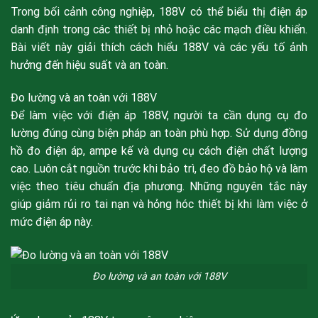
Trong bối cảnh công nghiệp, 188V có thể biểu thị điện áp
danh định trong các thiết bị nhỏ hoặc các mạch điều khiển.
Bài viết này giải thích cách hiểu 188V và các yếu tố ảnh
hưởng đến hiệu suất và an toàn.
Đo lường và an toàn với 188V
Để làm việc với điện áp 188V, người ta cần dụng cụ đo
lường đúng cùng biện pháp an toàn phù hợp. Sử dụng đồng
hồ đo điện áp, ampe kế và dụng cụ cách điện chất lượng
cao. Luôn cắt nguồn trước khi bảo trì, đeo đồ bảo hộ và làm
việc theo tiêu chuẩn địa phương. Những nguyên tắc này
giúp giảm rủi ro tai nạn và hỏng hóc thiết bị khi làm việc ở
mức điện áp này.
Đo lường và an toàn với 188V