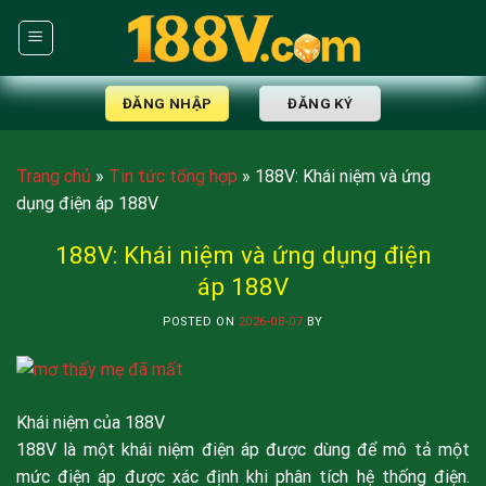
Skip
to
content
ĐĂNG NHẬP
ĐĂNG KÝ
Trang chủ
»
Tin tức tổng hợp
»
188V: Khái niệm và ứng
dụng điện áp 188V
188V: Khái niệm và ứng dụng điện
áp 188V
POSTED ON
2026-08-07
BY
Khái niệm của 188V
188V là một khái niệm điện áp được dùng để mô tả một
mức điện áp được xác định khi phân tích hệ thống điện.