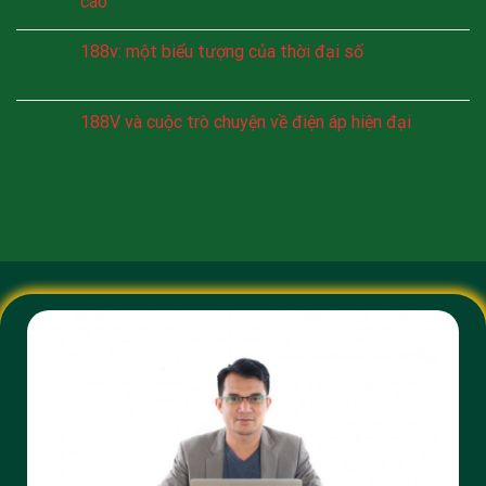
cao
188v: một biểu tượng của thời đại số
188V và cuộc trò chuyện về điện áp hiện đại