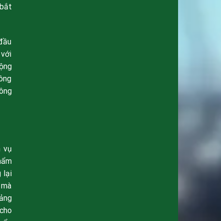
 bắt
 đầu
 với
cộng
hông
công
h vụ
phẩm
 lại
o mà
tảng
 cho