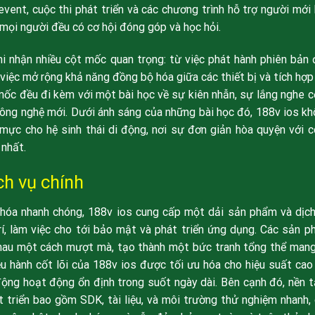
ent, cuộc thi phát triển và các chương trình hỗ trợ người mới
mọi người đều có cơ hội đóng góp và học hỏi.
ghi nhận nhiều cột mốc quan trọng: từ việc phát hành phiên bản
 việc mở rộng khả năng đồng bộ hóa giữa các thiết bị và tích hợp
ốc đều đi kèm với một bài học về sự kiên nhẫn, sự lắng nghe 
ông nghệ mới. Dưới ánh sáng của những bài học đó, 188v ios k
ực cho hệ sinh thái di động, nơi sự đơn giản hòa quyện với 
 nhất.
ch vụ chính
hóa nhanh chóng, 188v ios cung cấp một dải sản phẩm và dịc
rí, làm việc cho tới bảo mật và phát triển ứng dụng. Các sản 
hau một cách mượt mà, tạo thành một bức tranh tổng thể mang
ều hành cốt lõi của 188v ios được tối ưu hóa cho hiệu suất ca
 động hoạt động ổn định trong suốt ngày dài. Bên cạnh đó, nền 
 triển bao gồm SDK, tài liệu, và môi trường thử nghiệm nhanh,