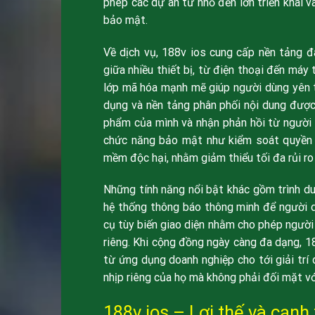
phép các dự án từ nhỏ đến lớn triển khai
bảo mật.
Về dịch vụ, 188v ios cung cấp nền tảng đ
giữa nhiều thiết bị, từ điện thoại đến máy
lớp mã hóa mạnh mẽ giúp người dùng yên tâ
dụng và nền tảng phân phối nội dung được 
phẩm của mình và nhận phản hồi từ người 
chức năng bảo mật như kiểm soát quyền 
mềm độc hại, nhằm giảm thiểu tối đa rủi r
Những tính năng nổi bật khác gồm trình du
hệ thống thông báo thông minh để người d
cụ tùy biến giao diện nhằm cho phép người 
riêng. Khi cộng đồng ngày càng đa dạng, 1
từ ứng dụng doanh nghiệp cho tới giải trí
nhịp riêng của họ mà không phải đối mặt vớ
188v ios – Lợi thế và cạnh