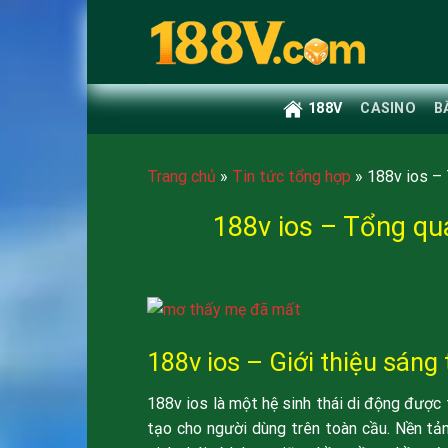
Skip
to
content
188V
CASINO
B
Trang chủ
»
Tin tức tổng hợp
»
188v ios – 
188v ios – Tổng qua
188v ios – Giới thiệu sáng 
188v ios là một hệ sinh thái di động được
tạo cho người dùng trên toàn cầu. Nền tả