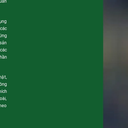
huẩn
dụng
 các
 ứng
 sản
 các
phần
mật,
công
hích
oài,
theo