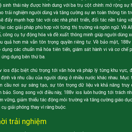
 sinh thái này được hình dung với ba trụ cột chính: mở rộng sự 
 cho trải nghiệm người dùng và tăng cường sự an toàn thông tin t
ẽ đẩy mạnh hợp tác với các nhà phát triển, đối tác nền tảng v
ại các giải pháp phù hợp với từng thị trường và ngôn ngữ. Về AI
 số, công cụ tự động hóa và đề xuất thông minh giúp người dùng x
iệu quả hơn mà vẫn tôn trọng quyền riêng tư. Về bảo mật, 188v
 dụng các chuẩn mã hóa tiên tiến, giám sát hành vi và cơ chế 
ới ứng dụng bên thứ ba.
v ios đặc biệt chú trọng tới văn hóa và pháp lý từng khu vực,
định và nhu cầu của người dùng ở nhiều nước khác nhau. Mục 
 cầu nơi sự sáng tạo, sự tôn trọng dữ liệu và khả năng truy
 bảo. Song song với điều này, 188v ios luôn hướng tới trách n
bền vững, giảm thiểu tác động môi trường và tăng cường giáo dụ
 cụ giải phóng thay vì ràng buộc.
mời trải nghiệm