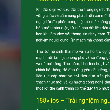
Khi đối diện với các đối thủ trong ngành, 1
vững chắc và cẩm nang phát triển cởi mở. T
dụng tối đa phần cứng hiện có mà không 
bảo mật toàn diện, từ mã hóa dữ liệu đến 
hơn khi làm việc với thông tin nhạy cảm. T
nghiệm người dùng liền mạch mà không cần 
Thứ tư, hệ sinh thái mở và sự hỗ trợ cộn
mạnh mẽ, tài liệu phong phú và sự đóng gó
và dễ mở rộng. Thứ năm, tính linh hoạt v
chỉnh hệ thống để đáp ứng yêu cầu riêng, t
liên tục cập nhật và cải tiến dựa trên p
thách thức mới và xu hướng công nghệ đan
một lợi thế cạnh tranh có thể duy trì ở mức
188v ios – Trải nghiệm ng