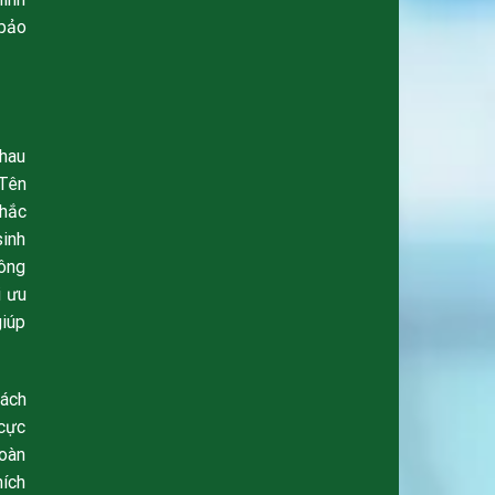
 bảo
nhau
 Tên
khắc
sinh
hông
i ưu
giúp
rách
 cực
toàn
hích