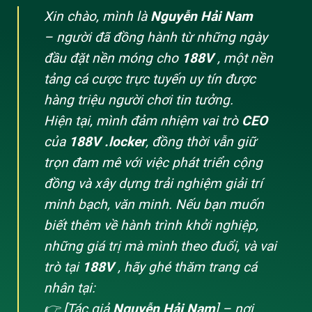
Xin chào, mình là
Nguyễn Hải Nam
– người đã đồng hành từ những ngày
đầu đặt nền móng cho
188V
, một nền
tảng cá cược trực tuyến uy tín được
hàng triệu người chơi tin tưởng.
Hiện tại, mình đảm nhiệm vai trò
CEO
của
188V .locker
, đồng thời vẫn giữ
trọn đam mê với việc phát triển cộng
đồng và xây dựng trải nghiệm giải trí
minh bạch, văn minh. Nếu bạn muốn
biết thêm về hành trình khởi nghiệp,
những giá trị mà mình theo đuổi, và vai
trò tại
188V
, hãy ghé thăm trang cá
nhân tại:
👉 [Tác giả
Nguyễn Hải Nam
] – nơi