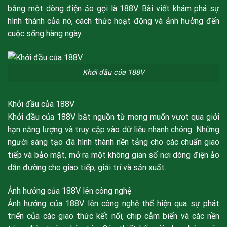
bằng một dòng điện ảo gọi là 188V. Bài viết khám phá sự
hình thành của nó, cách thức hoạt động và ảnh hưởng đến
cuộc sống hàng ngày.
Khởi đầu của 188V
Khởi đầu của 188V
Khởi đầu của 188V bắt nguồn từ mong muốn vượt qua giới
hạn năng lượng và truy cập vào dữ liệu nhanh chóng. Những
người sáng tạo đã hình thành nền tảng cho các chuẩn giao
tiếp và bảo mật, mở ra một không gian số nơi dòng điện ảo
dẫn đường cho giao tiếp, giải trí và sản xuất.
Ảnh hưởng của 188V lên công nghệ
Ảnh hưởng của 188V lên công nghệ thể hiện qua sự phát
triển của các giao thức kết nối, chip cảm biến và các nền