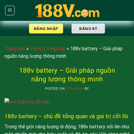
Skip
to
content
ĐĂNG NHẬP
ĐĂNG KÝ
Trang chủ
»
Tin tức tổng hợp
»
188v battery – Giải pháp
nguồn năng lượng thông minh
188v battery – Giải pháp nguồn
năng lượng thông minh
POSTED ON
2026-08-06
BY
188v battery – chủ đề tổng quan và giá trị cốt lõi
Trong thế giới năng lượng di động, 188v battery nổi lên như