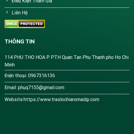
Điều Kiện Tham Gia
Liên Hệ
THÔNG TIN
114 PHU THO HOA P. PTH Quan Tan Phu Thanh pho Ho Chi
Minh
Điện thoại: 0967316136
Email:
phuq7155@gmail.com
Website:https://www.traslochiaromadip.com