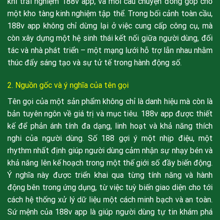
khi trải nghiệm 188v app, và mỗi câu chuyện đóng góp cho
một kho tàng kinh nghiệm tập thể. Trong bối cảnh toàn cầu,
188v app không chỉ dừng lại ở việc cung cấp công cụ, mà
còn xây dựng một hệ sinh thái kết nối giữa người dùng, đối
tác và nhà phát triển – một mạng lưới hỗ trợ lẫn nhau nhằm
thúc đẩy sáng tạo và sự tử tế trong hành động số.
2. Nguồn gốc và ý nghĩa của tên gọi
Tên gọi của một sản phẩm không chỉ là danh hiệu mà còn là
bản tuyên ngôn về giá trị và mục tiêu. 188v app được thiết
kế để phản ánh tính đa dạng, linh hoạt và khả năng thích
nghi của người dùng. Số 188 gợi ý một nhịp điệu, một
rhythm nhất định giúp người dùng cảm nhận sự nhạy bén và
khả năng lên kế hoạch trong một thế giới số đầy biến động.
Ý nghĩa này được triển khai qua từng tính năng và hành
động bên trong ứng dụng, từ việc tuỳ biến giao diện cho tới
cách hệ thống xử lý dữ liệu một cách minh bạch và an toàn.
Sứ mệnh của 188v app là giúp người dùng tự tin khám phá