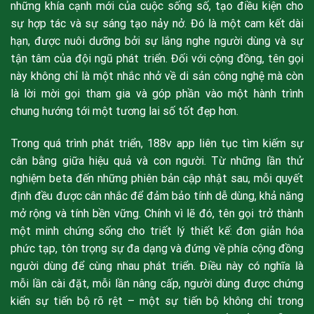
những khía cạnh mới của cuộc sống số, tạo điều kiện cho
sự hợp tác và sự sáng tạo nảy nở. Đó là một cam kết dài
hạn, được nuôi dưỡng bởi sự lắng nghe người dùng và sự
tận tâm của đội ngũ phát triển. Đối với cộng đồng, tên gọi
này không chỉ là một nhắc nhở về di sản công nghệ mà còn
là lời mời gọi tham gia và góp phần vào một hành trình
chung hướng tới một tương lai số tốt đẹp hơn.
Trong quá trình phát triển, 188v app liên tục tìm kiếm sự
cân bằng giữa hiệu quả và con người. Từ những lần thử
nghiệm beta đến những phiên bản cập nhật sau, mỗi quyết
định đều được cân nhắc để đảm bảo tính dễ dùng, khả năng
mở rộng và tính bền vững. Chính vì lẽ đó, tên gọi trở thành
một minh chứng sống cho triết lý thiết kế: đơn giản hóa
phức tạp, tôn trọng sự đa dạng và đứng về phía cộng đồng
người dùng để cùng nhau phát triển. Điều này có nghĩa là
mỗi lần cài đặt, mỗi lần nâng cấp, người dùng được chứng
kiến sự tiến bộ rõ rệt – một sự tiến bộ không chỉ trong