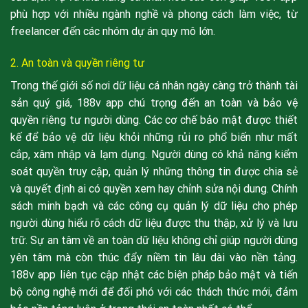
phù hợp với nhiều ngành nghề và phong cách làm việc, từ
freelancer đến các nhóm dự án quy mô lớn.
2. An toàn và quyền riêng tư
Trong thế giới số nơi dữ liệu cá nhân ngày càng trở thành tài
sản quý giá, 188v app chú trọng đến an toàn và bảo vệ
quyền riêng tư người dùng. Các cơ chế bảo mật được thiết
kế để bảo vệ dữ liệu khỏi những rủi ro phổ biến như mất
cắp, xâm nhập và lạm dụng. Người dùng có khả năng kiểm
soát quyền truy cập, quản lý những thông tin được chia sẻ
và quyết định ai có quyền xem hay chỉnh sửa nội dung. Chính
sách minh bạch và các công cụ quản lý dữ liệu cho phép
người dùng hiểu rõ cách dữ liệu được thu thập, xử lý và lưu
trữ. Sự an tâm về an toàn dữ liệu không chỉ giúp người dùng
yên tâm mà còn thúc đẩy niềm tin lâu dài vào nền tảng.
188v app liên tục cập nhật các biện pháp bảo mật và tiến
bộ công nghệ mới để đối phó với các thách thức mới, đảm