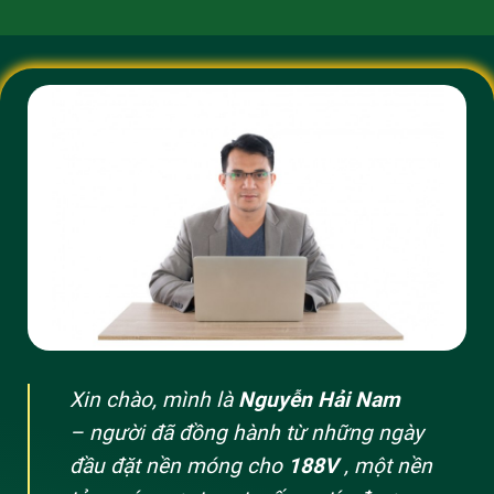
Xin chào, mình là
Nguyễn Hải Nam
– người đã đồng hành từ những ngày
đầu đặt nền móng cho
188V
, một nền