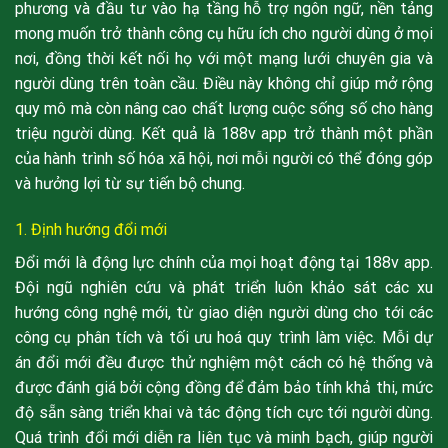
phương và đầu tư vào hạ tầng hỗ trợ ngôn ngữ, nền tảng
mong muốn trở thành công cụ hữu ích cho người dùng ở mọi
nơi, đồng thời kết nối họ với một mạng lưới chuyên gia và
người dùng trên toàn cầu. Điều này không chỉ giúp mở rộng
quy mô mà còn nâng cao chất lượng cuộc sống số cho hàng
triệu người dùng. Kết quả là 188v app trở thành một phần
của hành trình số hóa xã hội, nơi mỗi người có thể đóng góp
và hưởng lợi từ sự tiến bộ chung.
1. Định hướng đổi mới
Đổi mới là động lực chính của mọi hoạt động tại 188v app.
Đội ngũ nghiên cứu và phát triển luôn khảo sát các xu
hướng công nghệ mới, từ giao diện người dùng cho tới các
công cụ phân tích và tối ưu hoá quy trình làm việc. Mỗi dự
án đổi mới đều được thử nghiệm một cách có hệ thống và
được đánh giá bởi cộng đồng để đảm bảo tính khả thi, mức
độ sẵn sàng triển khai và tác động tích cực tới người dùng.
Quá trình đổi mới diễn ra liên tục và minh bạch, giúp người