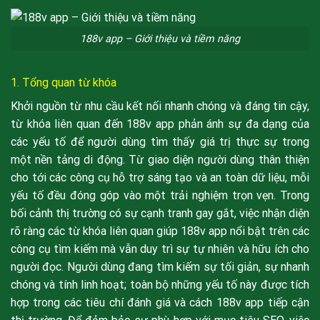
188v app – Giới thiệu và tiềm năng
1. Tổng quan từ khóa
Khởi nguồn từ nhu cầu kết nối nhanh chóng và đáng tin cậy,
từ khóa liên quan đến 188v app phản ánh sự đa dạng của
các yếu tố để người dùng tìm thấy giá trị thực sự trong
một nền tảng di động. Từ giao diện người dùng thân thiện
cho tới các công cụ hỗ trợ sáng tạo và an toàn dữ liệu, mỗi
yếu tố đều đóng góp vào một trải nghiệm trọn vẹn. Trong
bối cảnh thị trường có sự cạnh tranh gay gắt, việc nhận diện
rõ ràng các từ khóa liên quan giúp 188v app nổi bật trên các
công cụ tìm kiếm mà vẫn duy trì sự tự nhiên và hữu ích cho
người đọc. Người dùng đang tìm kiếm sự tối giản, sự nhanh
chóng và tính linh hoạt; toàn bộ những yếu tố này được tích
hợp trong các tiêu chí đánh giá và cách 188v app tiếp cận