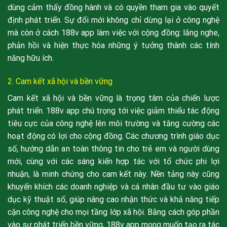
dùng cảm thấy đồng hành và có quyền tham gia vào quyết
định phát triển. Sự đổi mới không chỉ dừng lại ở công nghệ
mà còn ở cách 188v app làm việc với cộng đồng: lắng nghe,
phản hồi và hiện thực hóa những ý tưởng thành các tính
năng hữu ích.
2. Cam kết xã hội và bền vững
Cam kết xã hội và bền vững là trọng tâm của chiến lược
phát triển. 188v app chú trọng tới việc giảm thiểu tác động
tiêu cực của công nghệ lên môi trường và tăng cường các
hoạt động có lợi cho cộng đồng. Các chương trình giáo dục
số, hướng dẫn an toàn thông tin cho trẻ em và người dùng
mới, cùng với các sáng kiến hợp tác với tổ chức phi lợi
nhuận, là minh chứng cho cam kết này. Nền tảng này cũng
khuyến khích các doanh nghiệp và cá nhân đầu tư vào giáo
dục kỹ thuật số, giúp nâng cao nhận thức và khả năng tiếp
cận công nghệ cho mọi tầng lớp xã hội. Bằng cách góp phần
vào sự phát triển bền vững, 188v app mong muốn tạo ra tác