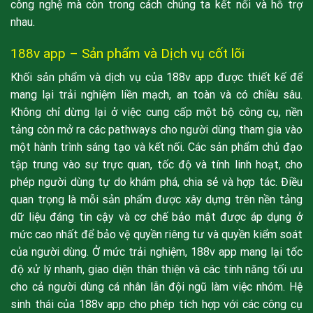
công nghệ mà còn trong cách chúng ta kết nối và hỗ trợ
nhau.
188v app – Sản phẩm và Dịch vụ cốt lõi
Khối sản phẩm và dịch vụ của 188v app được thiết kế để
mang lại trải nghiệm liền mạch, an toàn và có chiều sâu.
Không chỉ dừng lại ở việc cung cấp một bộ công cụ, nền
tảng còn mở ra các pathways cho người dùng tham gia vào
một hành trình sáng tạo và kết nối. Các sản phẩm chủ đạo
tập trung vào sự trực quan, tốc độ và tính linh hoạt, cho
phép người dùng tự do khám phá, chia sẻ và hợp tác. Điều
quan trọng là mỗi sản phẩm được xây dựng trên nền tảng
dữ liệu đáng tin cậy và cơ chế bảo mật được áp dụng ở
mức cao nhất để bảo vệ quyền riêng tư và quyền kiểm soát
của người dùng. Ở mức trải nghiệm, 188v app mang lại tốc
độ xử lý nhanh, giao diện thân thiện và các tính năng tối ưu
cho cả người dùng cá nhân lẫn đội ngũ làm việc nhóm. Hệ
sinh thái của 188v app cho phép tích hợp với các công cụ