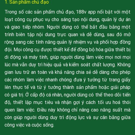
1. Sản phẩm chủ đạo
Trong số các sản phẩm chủ đạo, 188v app nổi bật với một
loạt công cụ phục vụ cho sáng tạo nội dung, quản lý dự án
và giao tiếp nhóm. Người dùng có thể bắt đầu bằng một
trình biên tập nội dung trực quan và dễ dùng, sau đó mở
rộng sang các tính năng quản lý nhiệm vụ và phối hợp đồng
đội. Mọi công cụ được thiết kế để đồng bộ hóa giữa thiết bị
di động và máy tính, giúp người dùng làm việc mọi nơi mọi
lúc mà vẫn duy trì hiệu quả và kiểm soát chất lượng. Không
gian lưu trữ an toàn và khả năng chia sẻ dễ dàng cho phép
các nhóm làm việc nhanh chóng đưa ý tưởng từ trang giấy
lên thực tế và từ ý tưởng thành sản phẩm hoặc giải pháp
có giá trị. Ở cấp độ cá nhân, người dùng có thể theo dõi tiến
độ, thiết lập mục tiêu và nhận gợi ý cách tối ưu hoá thói
quen làm việc. Điều này không chỉ nâng cao năng suất mà
còn giúp người dùng duy trì động lực và sự cân bằng giữa
công việc và cuộc sống.