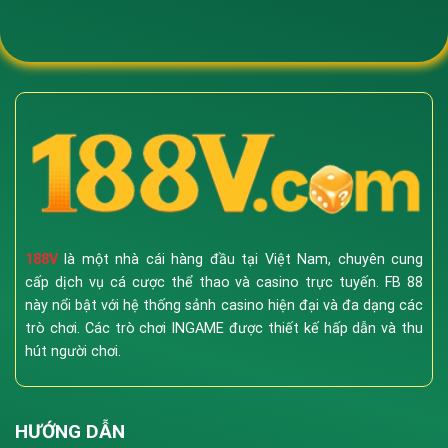
188V
là một nhà cái hàng đầu tại Việt Nam, chuyên cung
cấp dịch vụ cá cược thể thao và casino trực tuyến. FB 88
này nổi bật với hệ thống sảnh casino hiện đại và đa dạng các
trò chơi. Các trò chơi INGAME được thiết kế hấp dẫn và thu
hút người chơi.
HƯỚNG DẪN