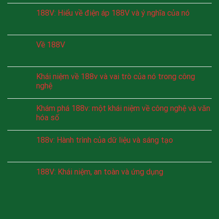
188V: Hiểu về điện áp 188V và ý nghĩa của nó
Về 188V
Khái niệm về 188v và vai trò của nó trong công
nghệ
Khám phá 188v: một khái niệm về công nghệ và văn
hóa số
188v: Hành trình của dữ liệu và sáng tạo
188V: Khái niệm, an toàn và ứng dụng