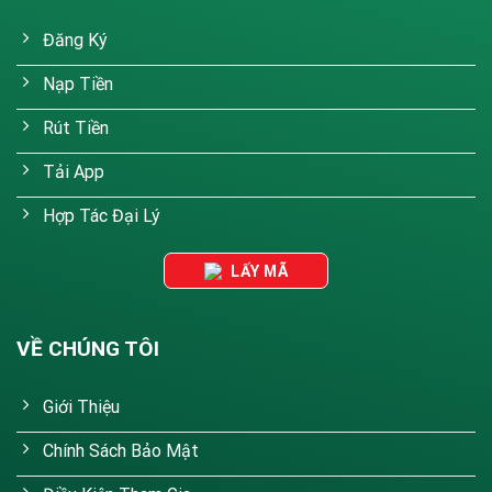
Đăng Ký
Nạp Tiền
Rút Tiền
Tải App
Hợp Tác Đại Lý
LẤY MÃ
VỀ CHÚNG TÔI
Giới Thiệu
Chính Sách Bảo Mật