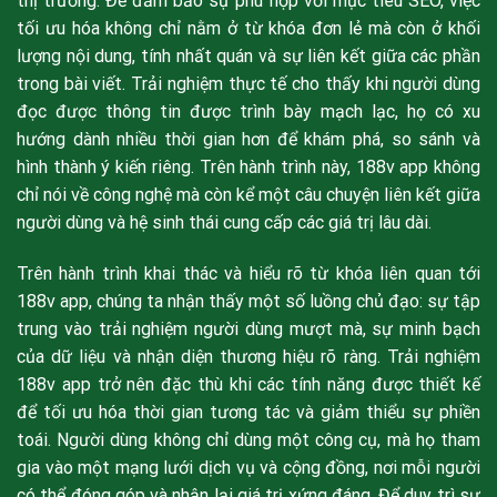
thị trường. Để đảm bảo sự phù hợp với mục tiêu SEO, việc
tối ưu hóa không chỉ nằm ở từ khóa đơn lẻ mà còn ở khối
lượng nội dung, tính nhất quán và sự liên kết giữa các phần
trong bài viết. Trải nghiệm thực tế cho thấy khi người dùng
đọc được thông tin được trình bày mạch lạc, họ có xu
hướng dành nhiều thời gian hơn để khám phá, so sánh và
hình thành ý kiến riêng. Trên hành trình này, 188v app không
chỉ nói về công nghệ mà còn kể một câu chuyện liên kết giữa
người dùng và hệ sinh thái cung cấp các giá trị lâu dài.
Trên hành trình khai thác và hiểu rõ từ khóa liên quan tới
188v app, chúng ta nhận thấy một số luồng chủ đạo: sự tập
trung vào trải nghiệm người dùng mượt mà, sự minh bạch
của dữ liệu và nhận diện thương hiệu rõ ràng. Trải nghiệm
188v app trở nên đặc thù khi các tính năng được thiết kế
để tối ưu hóa thời gian tương tác và giảm thiểu sự phiền
toái. Người dùng không chỉ dùng một công cụ, mà họ tham
gia vào một mạng lưới dịch vụ và cộng đồng, nơi mỗi người
có thể đóng góp và nhận lại giá trị xứng đáng. Để duy trì sự