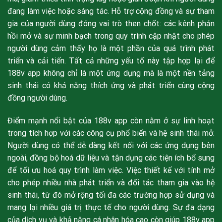
đang làm việc hoặc sáng tác. Hỗ trợ cộng đồng và sự tham
gia của người dùng đóng vai trò then chốt: các kênh phản
hồi mở và sự minh bạch trong quy trình cập nhật cho phép
người dùng cảm thấy họ là một phần của quá trình phát
triển và cải tiến. Tất cả những yếu tố này tập hợp lại để
188v app không chỉ là một ứng dụng mà là một nền tảng
sinh thái có khả năng thích ứng và phát triển cùng cộng
đồng người dùng.
Điểm mạnh nổi bật của 188v app còn nằm ở sự linh hoạt
trong tích hợp với các công cụ phổ biến và hệ sinh thái mở.
Người dùng có thể dễ dàng kết nối với các ứng dụng bên
ngoài, đồng bộ hoá dữ liệu và tận dụng các tiện ích bổ sung
để tối ưu hoá quy trình làm việc. Việc thiết kế với tính mở
cho phép nhiều nhà phát triển và đối tác tham gia vào hệ
sinh thái, từ đó mở rộng tối đa các trường hợp sử dụng và
mang lại nhiều giá trị thực tế cho người dùng. Sự đa dạng
của dịch vụ và khả năng cá nhân hóa cao còn giúp 188v app