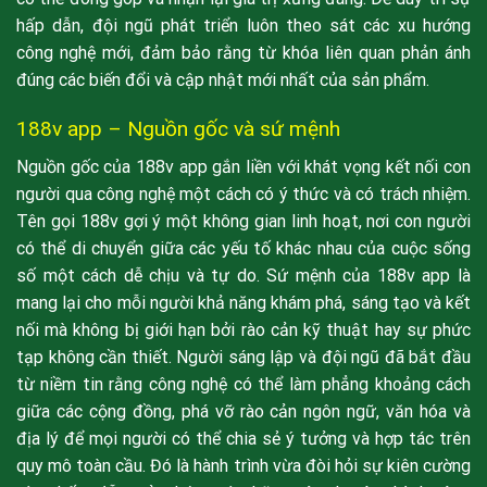
hấp dẫn, đội ngũ phát triển luôn theo sát các xu hướng
công nghệ mới, đảm bảo rằng từ khóa liên quan phản ánh
đúng các biến đổi và cập nhật mới nhất của sản phẩm.
188v app – Nguồn gốc và sứ mệnh
Nguồn gốc của 188v app gắn liền với khát vọng kết nối con
người qua công nghệ một cách có ý thức và có trách nhiệm.
Tên gọi 188v gợi ý một không gian linh hoạt, nơi con người
có thể di chuyển giữa các yếu tố khác nhau của cuộc sống
số một cách dễ chịu và tự do. Sứ mệnh của 188v app là
mang lại cho mỗi người khả năng khám phá, sáng tạo và kết
nối mà không bị giới hạn bởi rào cản kỹ thuật hay sự phức
tạp không cần thiết. Người sáng lập và đội ngũ đã bắt đầu
từ niềm tin rằng công nghệ có thể làm phẳng khoảng cách
giữa các cộng đồng, phá vỡ rào cản ngôn ngữ, văn hóa và
địa lý để mọi người có thể chia sẻ ý tưởng và hợp tác trên
quy mô toàn cầu. Đó là hành trình vừa đòi hỏi sự kiên cường